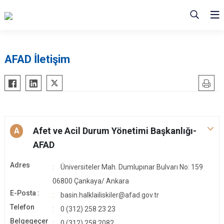
AFAD İletişim
Afet ve Acil Durum Yönetimi Başkanlığı-
A
AFAD
Adres
Üniversiteler Mah. Dumlupınar Bulvarı No: 159
06800 Çankaya/ Ankara
E-Posta :
basin.halklailiskiler@afad.gov.tr
Telefon
0 (312) 258 23 23
Belgegeçer
0 (312) 258 2082