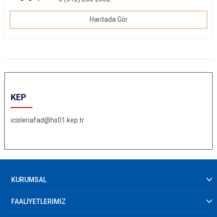
Haritada Gör
KEP
icisleriafad@hs01.kep.tr
KURUMSAL
FAALİYETLERİMİZ