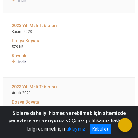
indir
Kasım 2023
579 KB
indir
Aralık 2023
581 KB
Sizlere daha iyi hizmet verebilmek için sitemizde
çerezlere yer veriyoruz
🍪 Çerez politikamız hakkında
indir
bilgi edinmek için
tıklayınız
Kabul et