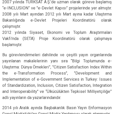
2007 yılında TÜRKSAT A.Ş.’de uzman olarak göreve başlamış
“e-INCLUSION” ve "e-Devlet Kapısı” projelerinde yer almıştır.
2008 yılı Mart ayından 2012 yılı Mart ayına kadar Ulaştırma
Bakanlığında e-Devlet Projeleri Koordinatörü olarak
çalışmıştır.
2012 yılında Siyaset, Ekonomi ve Toplum Araştırmaları
Vakfı’nda (SETA) Proje Koordinatörü olarak çalışmaya
başlamıştır.
Bu görevlendirmeleri dahilinde ve çeşitli yayın organlarında
yayınlanan makalelerinin yanı sıra “Bilgi Toplumunda e-
Ulaştırma: Dünya Örnekleri”, "Citizen Satisfaction Index Within
the e-Transformation Process", "Development and
Implementation of e-Government Services in Turkey: Issues
of Standardization, Inclusion, Citizen Satisfaction, Integration
and Interoperability" ve “Ülkücülükten Tepkisel Milliyetçiliğe”
adlı yayınların da yazarlarındandır.
2014 yılı Aralık ayında Başbakanlık Basın Yayın Enformasyon
Genel Müdürlüğü’ne Genel Müdür Yardımcısı olarak atanmıştır.