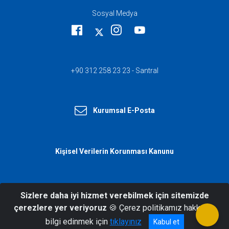
Sosyal Medya
+90 312 258 23 23 - Santral
Kurumsal E-Posta
Kişisel Verilerin Korunması Kanunu
Sizlere daha iyi hizmet verebilmek için sitemizde
© 2026 T.C. İçişleri Bakanlığı Afet ve
çerezlere yer veriyoruz
🍪 Çerez politikamız hakkında
Acil Durum Yönetimi Başkanlığı
bilgi edinmek için
tıklayınız
Kabul et