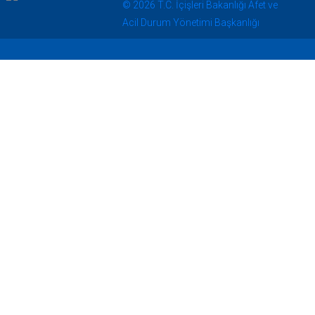
© 2026 T.C. İçişleri Bakanlığı Afet ve
Acil Durum Yönetimi Başkanlığı