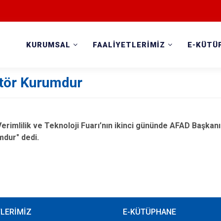
KURUMSAL
FAALİYETLERİMİZ
E-KÜTÜ
tör Kurumdur
rimlilik ve Teknoloji Fuarı’nın ikinci gününde AFAD Başkan
dur" dedi.
TLERİMİZ
E-KÜTÜPHANE