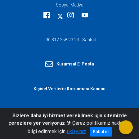
Sosyal Medya
+90 312 258 23 23 - Santral
Kurumsal E-Posta
Kişisel Verilerin Korunması Kanunu
Sizlere daha iyi hizmet verebilmek için sitemizde
© 2026 T.C. İçişleri Bakanlığı Afet ve
çerezlere yer veriyoruz
🍪 Çerez politikamız hakkında
Acil Durum Yönetimi Başkanlığı
bilgi edinmek için
tıklayınız
Kabul et