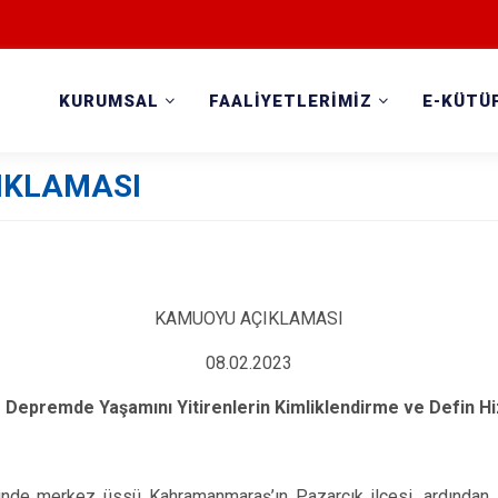
KURUMSAL
FAALİYETLERİMİZ
E-KÜTÜ
IKLAMASI
KAMUOYU AÇIKLAMASI
08.02.2023
Depremde Yaşamını Yitirenlerin Kimliklendirme ve Defin Hi
inde merkez üssü Kahramanmaraş’ın Pazarcık ilçesi, ardından E