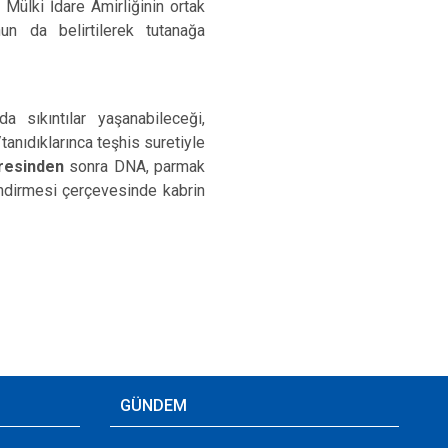
 Mülki İdare Amirliğinin ortak
n da belirtilerek tutanağa
a sıkıntılar yaşanabileceği,
anıdıklarınca teşhis suretiyle
resinden
sonra DNA, parmak
lendirmesi çerçevesinde kabrin
GÜNDEM