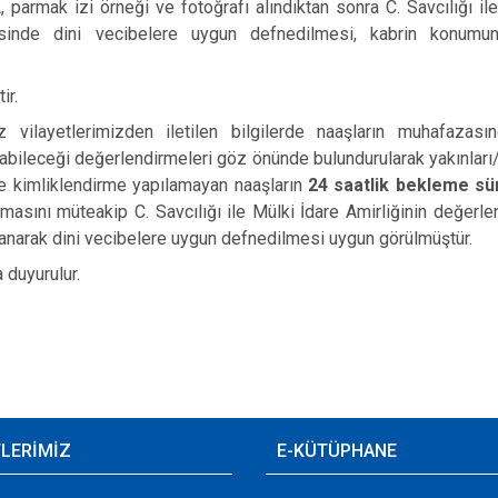
parmak izi örneği ve fotoğrafı alındıktan sonra C. Savcılığı ile
sinde dini vecibelere uygun defnedilmesi, kabrin konumunu
ir.
vilayetlerimizden iletilen bilgilerde naaşların muhafazasınd
bileceği değerlendirmeleri göz önünde bulundurularak yakınları/t
le kimliklendirme yapılamayan naaşların
24 saatlik bekleme sü
ınmasını müteakip C. Savcılığı ile Mülki İdare Amirliğinin değer
anarak dini vecibelere uygun defnedilmesi uygun görülmüştür.
duyurulur.
TLERİMİZ
E-KÜTÜPHANE