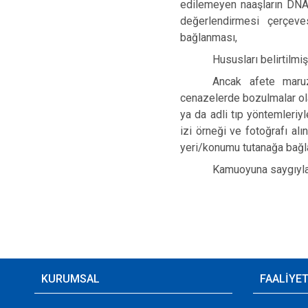
edilemeyen naaşların DNA, 
değerlendirmesi çerçeve
bağlanması,
Hususları belirtilmişt
Ancak afete maruz 
cenazelerde bozulmalar ola
ya da adli tıp yöntemleriy
izi örneği ve fotoğrafı al
yeri/konumu tutanağa bağl
Kamuoyuna saygıyla 
KURUMSAL
FAALİYE