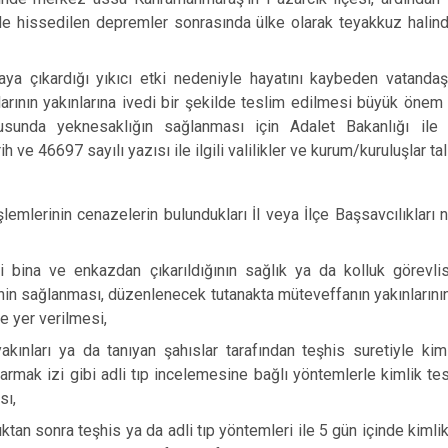
ilde hissedilen depremler sonrasında ülke olarak teyakkuz halin
ya çıkardığı yıkıcı etki nedeniyle hayatını kaybeden vatandaş
larının yakınlarına ivedi bir şekilde teslim edilmesi büyük önem
sunda yeknesaklığın sağlanması için Adalet Bakanlığı ile k
 ve 46697 sayılı yazısı ile ilgili valilikler ve kurum/kuruluşlar tal
in cenazelerin bulundukları İl veya İlçe Başsavcılıkları ne
i bina ve enkazdan çıkarıldığının sağlık ya da kolluk görevlis
inin sağlanması, düzenlenecek tutanakta müteveffanın yakınlarının
ye yer verilmesi,
akınları ya da tanıyan şahıslar tarafından teşhis suretiyle kim
armak izi gibi adli tıp incelemesine bağlı yöntemlerle kimlik te
sı,
ktan sonra teşhis ya da adli tıp yöntemleri ile 5 gün içinde kimlik