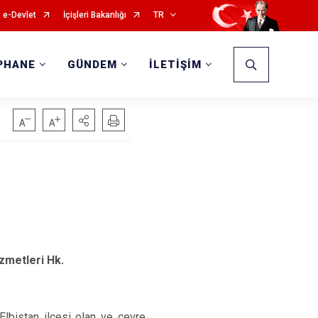
e-Devlet
İçişleri Bakanlığı
TR
PHANE
GÜNDEM
İLETİŞİM
zmetleri Hk.
lbistan ilçesi olan ve çevre