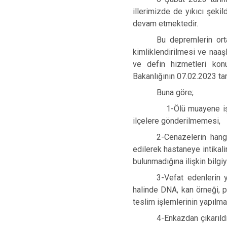
illerimizde de yıkıcı şek
devam etmektedir.
Bu depremlerin orta
kimliklendirilmesi ve naaş
ve defin hizmetleri konu
Bakanlığının 07.02.2023 tarih
Buna göre;
1-Ölü muayene işlemlerin
ilçelere gönderilmemesi,
2-Cenazelerin hang
edilerek hastaneye intikal
bulunmadığına ilişkin bilgi
3-Vefat edenlerin y
halinde DNA, kan örneği, p
teslim işlemlerinin yapılma
4-Enkazdan çıkarıldı