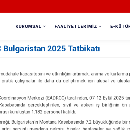
KURUMSAL
FAALİYETLERİMİZ
E-KÜTÜ
ulgaristan 2025 Tatbikatı
hale kapasitesini ve etkinliğini artırmak, arama ve kurtarma p
 pratik çalışmalar ile daha da geliştirmek için ulusal ve ulusl
rdinasyon Merkezi (EADRCC) tarafından, 07-12 Eylül 2025 tarih
asabasında gerçekleştirilen, sivil ve askeri iş birliğinin ön 
arası kuruluştan 1.182 personel katıldı.
i; Bulgaristan'ın Montana Kasabasında 7.2 büyüklüğünde bir 
artçı sarsıntı meydana gelmiş, binalar, hastaneler ve sağlık