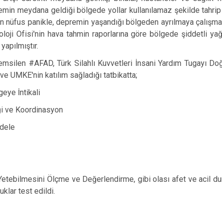
remin meydana geldiği bölgede yollar kullanılamaz şekilde tahrip o
 nüfus panikle, depremin yaşandığı bölgeden ayrılmaya çalışmak
oloji Ofisi'nin hava tahmin raporlarına göre bölgede şiddetli y
 yapılmıştır.
len #AFAD, Türk Silahlı Kuvvetleri İnsani Yardım Tugayı Doğ
 ve UMKE'nin katılım sağladığı tatbikatta;
geye İntikali
iği ve Koordinasyon
dele
 Yetebilmesini Ölçme ve Değerlendirme,
gibi olası afet ve acil d
klar test edildi.