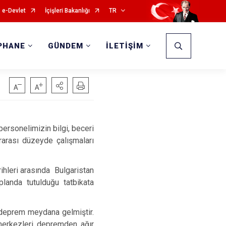
e-Devlet
İçişleri Bakanlığı
TR
PHANE
GÜNDEM
İLETİŞİM
ersonelimizin bilgi, beceri
ararası düzeyde çalışmaları
leri arasında Bulgaristan
planda tutulduğu tatbikata
deprem meydana gelmiştir.
 merkezleri depremden ağır