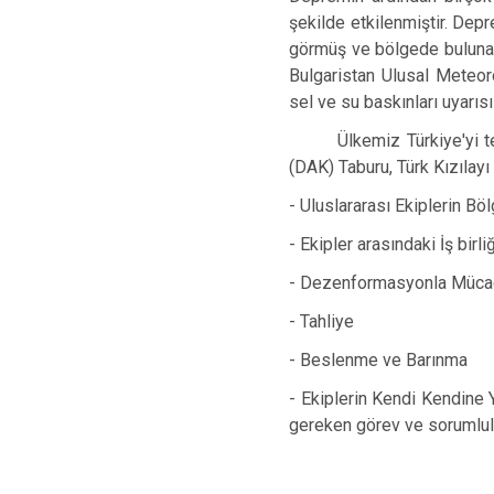
şekilde etkilenmiştir. Dep
görmüş ve bölgede bulunan
Bulgaristan Ulusal Meteor
sel ve su baskınları uyarısı
Ülkemiz Türkiye'yi temsi
(DAK) Taburu, Türk Kızılayı
-
Uluslararası Ekiplerin Böl
-
Ekipler arasındaki İş birl
-
Dezenformasyonla Müca
-
Tahliye
-
Beslenme ve Barınma
-
Ekiplerin Kendi Kendine
gereken görev ve sorumlulu