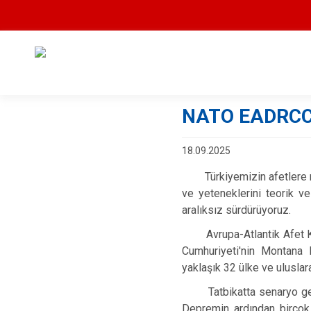
NATO EADRCC B
18.09.2025
Türkiyemizin afetlere müda
ve yeteneklerini teorik ve
aralıksız sürdürüyoruz.
Avrupa-Atlantik Afet Koo
Cumhuriyeti'nin Montana K
yaklaşık 32 ülke ve uluslar
Tatbikatta senaryo gereğ
Depremin ardından birçok 