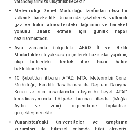
vatandaşlarımıza ulaştırılabilecektir.
Meteoroloji Genel Müdürlüğü
tarafından olası bir
volkanik hareketlilik durumunda çıkabilecek
volkanik
gaz ve külün atmosferdeki dağılımını ve hareket
yönünü analiz etmek için günlük rapor
hazırlanmaktadır.
Aynı zamanda bölgedeki
AFAD İl ve Birlik
Müdürlükleri
teyakkuza geçirilerek hazırlıklar yapılmış
olup bölgedeki
destek iller hazır halde
bekletilmektedir.
10 Şubat’dan itibaren AFAD, MTA, Meteoroloji Genel
Müdürlüğü, Kandilli Rasathanesi ile Deprem Danışma
Kurulu ve bilim insanlarından oluşan bir heyet, AFAD
koordinasyonunda bölgede bulunan illerde (Muğla,
Aydın ve İzmir) bilgilendirme toplantıları
gerçekleştirecektir.
Yunanistan’daki üniversiteler ve araştırma
kurumları
ile bilimsel anlamda bilgi alışverişi