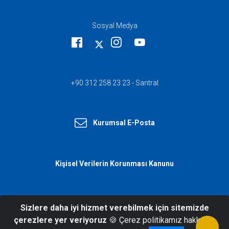
Sosyal Medya
+90 312 258 23 23 - Santral
Kurumsal E-Posta
Kişisel Verilerin Korunması Kanunu
Sizlere daha iyi hizmet verebilmek için sitemizde
© 2026 T.C. İçişleri Bakanlığı Afet ve
çerezlere yer veriyoruz
🍪 Çerez politikamız hakkında
Acil Durum Yönetimi Başkanlığı