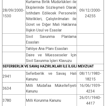
Kurtarma Birlik Müdürlükleri ile
Ekiplerinde Sözleşmeli Olarak
28/09/2000-
09/12/2000-
İstihdam Edilecek Personelin
1530
24255
Nitelikleri, Çalıştırılmaları ile
Ücret ve Diğer Mali Haklarına
İlişkin Usul ve Esaslar
Sivil Savunma Planlama
Esasları
Tahliye Ana Planı Esasları
Daire ve Müesseseler İçin
Sivil Savunma İşleri Klavuzu
SEFERBERLİK VE SAVAŞ HAZIRLIKLARI İLE İLGİLİ MEVZUAT
Seferberlik ve Savaş Hali
08/11/1983-
2941
Kanunu
18215
Milli Müdafaa Mükellefiyeti
16/06/1939-
3634
Kanunu
4234
26/01/1940-
3780
Milli Korunma Kanunu
4417