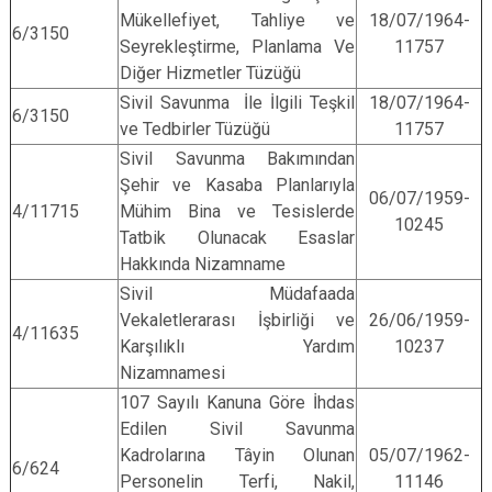
Mükellefiyet, Tahliye ve
18/07/1964-
6/3150
Seyrekleştirme, Planlama Ve
11757
Diğer Hizmetler Tüzüğü
Sivil Savunma İle İlgili Teşkil
18/07/1964-
6/3150
ve Tedbirler Tüzüğü
11757
Sivil Savunma Bakımından
Şehir ve Kasaba Planlarıyla
06/07/1959-
4/11715
Mühim Bina ve Tesislerde
10245
Tatbik Olunacak Esaslar
Hakkında Nizamname
Sivil Müdafaada
Vekaletlerarası İşbirliği ve
26/06/1959-
4/11635
Karşılıklı Yardım
10237
Nizamnamesi
107 Sayılı Kanuna Göre İhdas
Edilen Sivil Savunma
Kadrolarına Tâyin Olunan
05/07/1962-
6/624
Personelin Terfi, Nakil,
11146