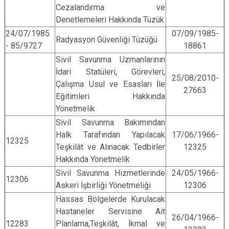
Cezalandırma ve
Denetlemeleri Hakkında Tüzük
24/07/1985
07/09/1985-
Radyasyon Güvenliği Tüzüğü
- 85/9727
18861
Sivil Savunma Uzmanlarının
İdari Statüleri, Görevleri,
25/08/2010-
Çalışma Usul ve Esasları İle
27663
Eğitimleri Hakkında
Yönetmelik
Sivil Savunma Bakımından
Halk Tarafından Yapılacak
17/06/1966-
12325
Teşkilât ve Alınacak Tedbirler
12325
Hakkında Yönetmelik
Sivil Savunma Hizmetlerinde
24/05/1966-
12306
Askeri İşbirliği Yönetmeliği
12306
Hassas Bölgelerde Kurulacak
Hastaneler Servisine Ait
26/04/1966-
12283
Planlama,Teşkilât, İkmal ve