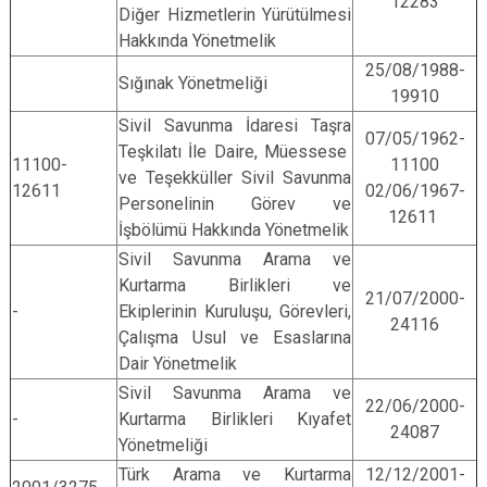
12283
Diğer Hizmetlerin Yürütülmesi
Hakkında Yönetmelik
25/08/1988-
Sığınak Yönetmeliği
19910
Sivil Savunma İdaresi Taşra
07/05/1962-
Teşkilatı İle Daire, Müessese
11100-
11100
ve Teşekküller Sivil Savunma
12611
02/06/1967-
Personelinin Görev ve
12611
İşbölümü Hakkında Yönetmelik
Sivil Savunma Arama ve
Kurtarma Birlikleri ve
21/07/2000-
-
Ekiplerinin Kuruluşu, Görevleri,
24116
Çalışma Usul ve Esaslarına
Dair Yönetmelik
Sivil Savunma Arama ve
22/06/2000-
-
Kurtarma Birlikleri Kıyafet
24087
Yönetmeliği
Türk Arama ve Kurtarma
12/12/2001-