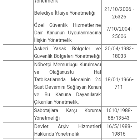
Yönetmelik
21/10/2006 -
Belediye İtfaiye Yönetmeliği
26326
Özel Güvenlik Hizmetlerine
7/10/2004-
Dair Kanunun Uygulanmasına
25606
İlişkin Yönetmelik
Askeri Yasak Bölgeler ve
30/04/1983-
Güvenlik Bölgeleri Yönetmeliği
18033
Nöbetçi Memurluğu Kurulması
ve Olağanüstü Hal
Tatbikatlarında Mesainin 24
18/01/1966-
Saat Devamını Sağlayan Kanun
711
ve Bu Kanuna Dayanılarak
Çıkarılan Yönetmelik,
Sabotajlara Karşı Koruma
1610/1988-
Yönetmeliği
88/13543
Devlet Arşiv Hizmetleri
16/5/1988-
Hakkında Yönetmelik
19816