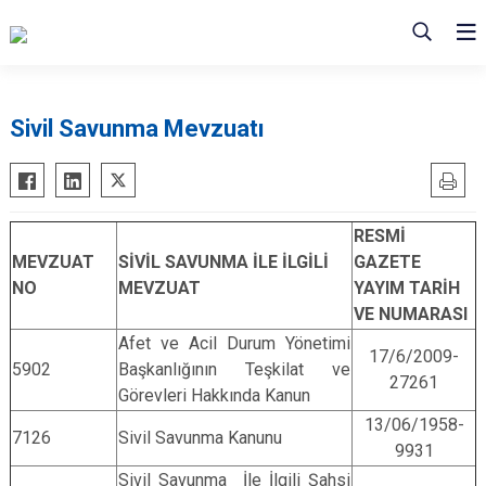
Sivil Savunma Mevzuatı
RESMİ
MEVZUAT
SİVİL SAVUNMA İLE İLGİLİ
GAZETE
NO
MEVZUAT
YAYIM TARİH
VE NUMARASI
Afet ve Acil Durum Yönetimi
17/6/2009-
5902
Başkanlığının Teşkilat ve
27261
Görevleri Hakkında Kanun
13/06/1958-
7126
Sivil Savunma Kanunu
9931
Sivil Savunma İle İlgili Şahsi