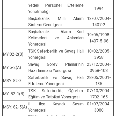
Yedek Personel Erteleme
1994
Yönetmeliği
Başbakanlık Milli Alarm
12/07/2004-
Sistemi Genelgesi
1407-2
Başbakanlık Alarm Kod
19/06/1998-
Kelimeleri ve Anlamları
1407-5-98
Yönergesi
TSK Seferberlik ve Savaş Hali
10/02/2005-
MY:82-2(B)
Yönergesi
3958
Savaş Görev Planlarının
23/12/2004-
MY:5-2(A)
Hazırlanması Yönergesi
3958-108
Seferberlik ve Savaş Hali
28/05/2001-
MSY: 82-3
Erteleme Yönergesi
135
TSK Seferberlik, Öğretim,
07/10/2004-
MY: 82-1(B)
Eğitim ve Tatbikat Yönergesi
1702-165
İl- İlçe Kaynak Sayım
01/07/2004-
MSY: 82-5(A)
Yönergesi
3080