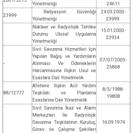
2001/3275
Yönetmeliği
24611
Radyasyon Güvenliği
24.03.2000-
23999
Yönetmeliği
23999
Nükleer ve Radyolojik Tehlike
15.01.2000-
Durumu Ulusal Uygulama
23934
Yönetmeliği
Sivil Savunma Hizmetleri İçin
Yapılan Bağış ve Yardımların
07/07/2005-
-
Alınması Ve Ödeneklerin
25868
Harcanmasına İlişkin Usul ve
Esaslara Dair Yönetmelik
Afetlere İlişkin Acil Yardım
8/5/1988-
88/12777
Teşkilatı ve Planlama
19808
Esaslarına Dair Yönetmelik
Sivil Savunma İkaz ve Alarm
Merkezleri İle Radyolojik
Savunma Teşkilatının Kuruluş,
16.09.1974
Görev ve Çalışma Şekilleri