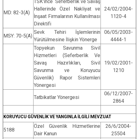
TSK'ince Seferberlik ve Savaş
Hallerinde Özel Nakliyat ve
24/02/2004-
MD: 82-3(A)
İnşaat Firmalarının Kullanılması
1120-4
Direktifi
Sevk Tehiri İşlemlerinin
06/05/2003-
MSY: 70-5(A)
Yürütülmesine İlişkin Yönerge
4444-1
Topyekun Savunma Sivil
Hizmetleri (Seferberlik Ve
Savaş Hazırlıkları, Sivil
19/02/2001-
Savunma ve Koruyucu
1210
Güvenlik) Rapor Sistemleri
Yönergesi
06/12/2007-
Tatbikatlar Yönergesi
2864
KORUYUCU GÜVENLİK VE YANGINLA İLGİLİ MEVZUAT
Özel Güvenlik Hizmetlerine
26/6/2004-
5188
Dair Kanun
25504