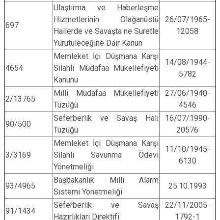
Ulaştırma ve Haberleşme
Hizmetlerinin Olağanüstü
26/07/1965-
697
Hallerde ve Savaşta ne Suretle
12058
Yürütüleceğine Dair Kanun
Memleket İçi Düşmana Karşı
14/08/1944-
4654
Silahlı Müdafaa Mükellefiyeti
5782
Kanunu
Milli Müdafaa Mükellefiyeti
27/06/1940-
2/13765
Tüzüğü
4546
Seferberlik ve Savaş Hali
16/07/1990-
90/500
Tüzüğü
20576
Memleket İçi Düşmana Karşı
11/10/1945-
3/3169
Silahlı Savunma Ödevi
6130
Yönetmeliği
Başbakanlık Milli Alarm
93/4965
25.10.1993
Sistemi Yönetmeliği
Seferberlik ve Savaş
22/11/2005-
91/1434
Hazırlıkları Direktifi
1792-1