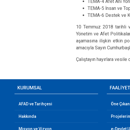
TEMA-4 Afet Anı Yön
TEMA-5 İnsan ve Top
TEMA-6 Destek ve Kay
10 Temmuz 2018 tarihli ve
Yönetim ve Afet Politikalar
aşamasına ilişkin etkin po
amacıyla Sayın Cumhurbaşka
Çalıştayın hayırlara vesile
KURUMSAL
FAALİYE
AFAD ve Tarihçesi
Öne Çıkan
Hakkında
Projeleri
Misyon ve Vizyon
e-Devlet 