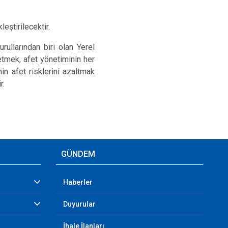
ştirilecektir.
ullarından biri olan Yerel
 etmek, afet yönetiminin her
in afet risklerini azaltmak
r.
GÜNDEM
Haberler
Duyurular
İhale İlanları