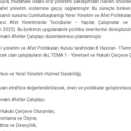
yla, müdahale odaklı kriz yönetimi yaklaşımdan riskleri öncede
r afet yönetim sistemine geçiş sağlanmıştır. Bu süreçte biriken
samlı sunumu Cumhurbaşkanlığı Yerel Yönetim ve Afet Politikalar
si Afet Yönetiminde Tecrübeler – Yapılar, Çalışmalar ve S
 2025). Bu birikimin uygulanabilir politika önerilerine dönüştürü
klı Afetler Çalıştayı düzenlenmesi planlanmıştır.
el yönetim ve Afet Politikaları Kurulu tarafından 8 Haziran- 1Tem
ek olan çalıştayların ilki, TEMA 1 - Yönetsel ve Hukuki Çerçeve Ç
tesi ve Yerel Yönetim Hizmet Sürekliliği,
rı etraflıca değerlendirililecek, öneri ve politikalar geliştiririlece
klı Afetler Çalıştayı;
Hukuki Çerçeve Oturumları,
nımlama ve Ölçme,
tma ve Dirençlilik,