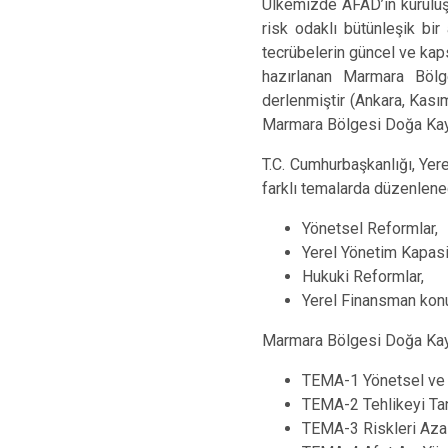
Ülkemizde AFAD’ın kuruluşu
risk odaklı bütünleşik bi
tecrübelerin güncel ve kap
hazırlanan Marmara Bölge
derlenmiştir (Ankara, Kasım
Marmara Bölgesi Doğa Kayna
T.C. Cumhurbaşkanlığı, Yer
farklı temalarda düzenlenec
Yönetsel Reformlar,
Yerel Yönetim Kapasi
Hukuki Reformlar,
Yerel Finansman konula
Marmara Bölgesi Doğa Kayna
TEMA-1 Yönetsel ve 
TEMA-2 Tehlikeyi Ta
TEMA-3 Riskleri Azal