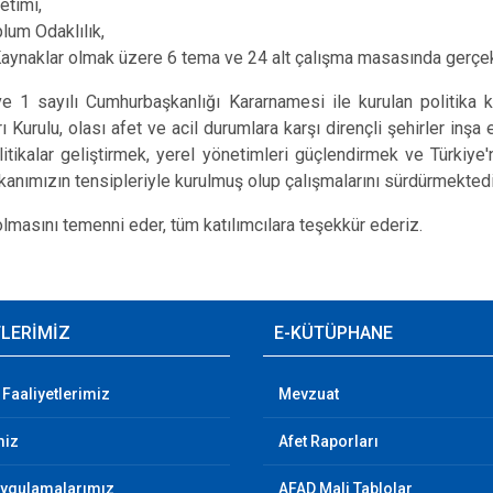
etimi,
lum Odaklılık,
naklar olmak üzere 6 tema ve 24 alt çalışma masasında gerçekle
 1 sayılı Cumhurbaşkanlığı Kararnamesi ile kurulan politika kur
ı Kurulu, olası afet ve acil durumlara karşı dirençli şehirler inşa
litikalar geliştirmek, yerel yönetimleri güçlendirmek ve Türkiye'n
nımızın tensipleriyle kurulmuş olup çalışmalarını sürdürmektedi
 olmasını temenni eder, tüm katılımcılara teşekkür ederiz.
TLERİMİZ
E-KÜTÜPHANE
 Faaliyetlerimiz
Mevzuat
miz
Afet Raporları
Uygulamalarımız
AFAD Mali Tablolar