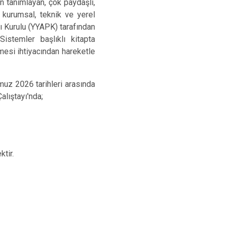
n tanımlayan, çok paydaşlı,
 kurumsal, teknik ve yerel
ı Kurulu (YYAPK) tarafından
istemler başlıklı kitapta
lmesi ihtiyacından hareketle
muz 2026 tarihleri arasında
alıştayı'nda;
ktir.