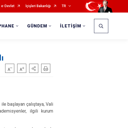
e-Devlet
İçişleri Bakanlığı
TR
PHANE
GÜNDEM
İLETİŞİM
lı
le başlayan çalıştaya, Vali
ademisyenler, ilgili kurum