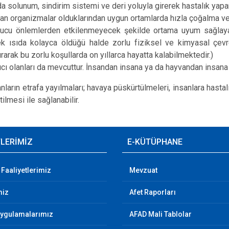
a solunum, sindirim sistemi ve deri yoluyla girerek hastalık yapar
an organizmalar olduklarından uygun ortamlarda hızla çoğalma ve k
ucu önlemlerden etkilenmeyecek şekilde ortama uyum sağlayabi
k ısıda kolayca öldüğü halde zorlu fiziksel ve kimyasal çevre
urarak bu zorlu koşullarda on yıllarca hayatta kalabilmektedir.)
ıcı olanları da mevcuttur. İnsandan insana ya da hayvandan insana b
janların etrafa yayılmaları; havaya püskürtülmeleri, insanlara hasta
etilmesi ile sağlanabilir.
TLERİMİZ
E-KÜTÜPHANE
 Faaliyetlerimiz
Mevzuat
miz
Afet Raporları
Uygulamalarımız
AFAD Mali Tablolar