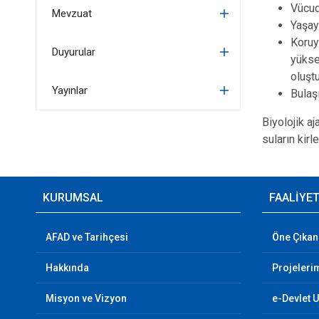
Vücud
Mevzuat
Yaşay
Koruy
Duyurular
yükse
oluşt
Yayınlar
Bulaş
Biyolojik a
suların kirl
KURUMSAL
FAALİYE
AFAD ve Tarihçesi
Öne Çıkan
Hakkında
Projeleri
Misyon ve Vizyon
e-Devlet 