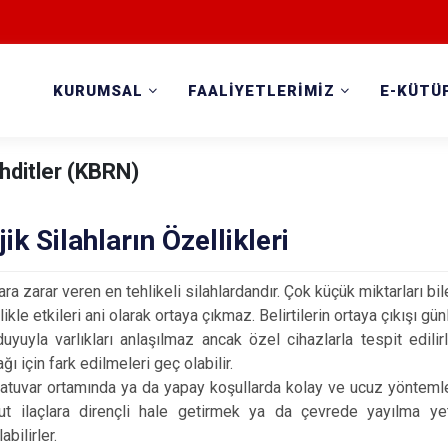
KURUMSAL
FAALİYETLERİMİZ
E-KÜTÜ
hditler (KBRN)
jik Silahların Özellikleri
ara zarar veren en tehlikeli silahlardandır. Çok küçük miktarları bil
ikle etkileri ani olarak ortaya çıkmaz. Belirtilerin ortaya çıkışı gün
uyuyla varlıkları anlaşılmaz ancak özel cihazlarla tespit edilir
ğı için fark edilmeleri geç olabilir.
atuvar ortamında ya da yapay koşullarda kolay ve ucuz yöntemlerle
t ilaçlara dirençli hale getirmek ya da çevrede yayılma yete
labilirler.